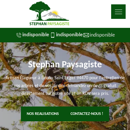
indisponible
indisponible
indisponible
Stephan Paysagiste
Artisan Élagueur à Boissy Saint Leger 94470 pour l'entretien de
vos arbres et de vos jardins demandez un devis gratuit
directement sur notre site et un RDV sera pris.
NOS REALISATIONS
CONTACTEZ-NOUS !