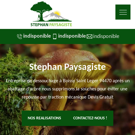
indisponible
indisponible
indisponible
Stephan Paysagiste
Entreprise de dessouchage à Boissy Saint Leger 94470 après un
abattage d'arbre nous supprimons la souches pour éviter une
repousse par traction mécanique Devis Gratuit
NOS REALISATIONS
CONTACTEZ-NOUS !