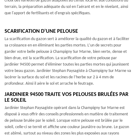
choix des variétés de gazon adaptées au climat local et aux conditions du
terrain, la préparation adéquate du sol en l'aérant et en le nivelant, ainsi
que l'apport de fertilisants et d'engrais spécifiques.
SCARIFICATION D’UNE PELOUSE
La scarification du gazon sert à améliorer la qualité du gazon et à faciliter
sa croissance en en éliminant les parties mortes. L’un de secrets pour
garder votre belle pelouse à Champigny Sur Marne, bien verte, dense et
bien drue, est la scarification. La scarification de votre pelouse par
jardinier 94500 permet d’éliminer toutes les parties mortes qui jaunissent
votre beau gazon. Jardinier Stephan Paysagiste à Champigny Sur Marne va
lacérer la surface du sol et les racines de l’herbe sur 2 à 4 mm de
profondeur. Ainsi il aère le sol et arrache le feutrage.
JARDINIER 94500 TRAITE VOS PELOUSES BRULÉES PAR
LE SOLEIL
Jardinier Stephan Paysagiste opérant dans la Champigny Sur Marne est
disposé à vous offrir des conseils professionnels en matière de traitement
de pelouse brulée par le soleil. Lorsque votre pelouse est brûlée par le
soleil, celle-ci se ternit et affiche une couleur jaunâtre ou brune. Le gazon
est abîmé, surtout au niveau des zones les plus exposées aux rayons