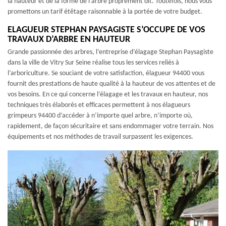
la hauteur et de la forme de l’arbre proprement dit. Toutefois, nous vous
promettons un tarif étêtage raisonnable à la portée de votre budget.
ELAGUEUR STEPHAN PAYSAGISTE S’OCCUPE DE VOS
TRAVAUX D’ARBRE EN HAUTEUR
Grande passionnée des arbres, l’entreprise d’élagage Stephan Paysagiste
dans la ville de Vitry Sur Seine réalise tous les services reliés à
l’arboriculture. Se souciant de votre satisfaction, élagueur 94400 vous
fournit des prestations de haute qualité à la hauteur de vos attentes et de
vos besoins. En ce qui concerne l’élagage et les travaux en hauteur, nos
techniques très élaborés et efficaces permettent à nos élagueurs
grimpeurs 94400 d’accéder à n’importe quel arbre, n’importe où,
rapidement, de façon sécuritaire et sans endommager votre terrain. Nos
équipements et nos méthodes de travail surpassent les exigences.