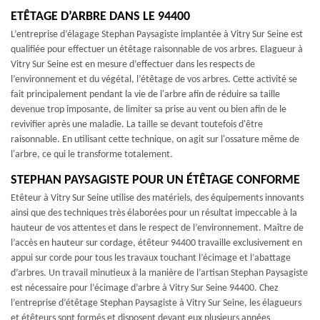
ETÊTAGE D’ARBRE DANS LE 94400
L’entreprise d’élagage Stephan Paysagiste implantée à Vitry Sur Seine est
qualifiée pour effectuer un étêtage raisonnable de vos arbres. Elagueur à
Vitry Sur Seine est en mesure d’effectuer dans les respects de
l’environnement et du végétal, l’étêtage de vos arbres. Cette activité se
fait principalement pendant la vie de l'arbre afin de réduire sa taille
devenue trop imposante, de limiter sa prise au vent ou bien afin de le
revivifier après une maladie. La taille se devant toutefois d'être
raisonnable. En utilisant cette technique, on agit sur l'ossature même de
l'arbre, ce qui le transforme totalement.
STEPHAN PAYSAGISTE POUR UN ÉTÊTAGE CONFORME
Etêteur à Vitry Sur Seine utilise des matériels, des équipements innovants
ainsi que des techniques très élaborées pour un résultat impeccable à la
hauteur de vos attentes et dans le respect de l’environnement. Maître de
l’accès en hauteur sur cordage, étêteur 94400 travaille exclusivement en
appui sur corde pour tous les travaux touchant l’écimage et l’abattage
d’arbres. Un travail minutieux à la manière de l’artisan Stephan Paysagiste
est nécessaire pour l’écimage d’arbre à Vitry Sur Seine 94400. Chez
l’entreprise d’étêtage Stephan Paysagiste à Vitry Sur Seine, les élagueurs
et étêteurs sont formés et disposent devant eux plusieurs années