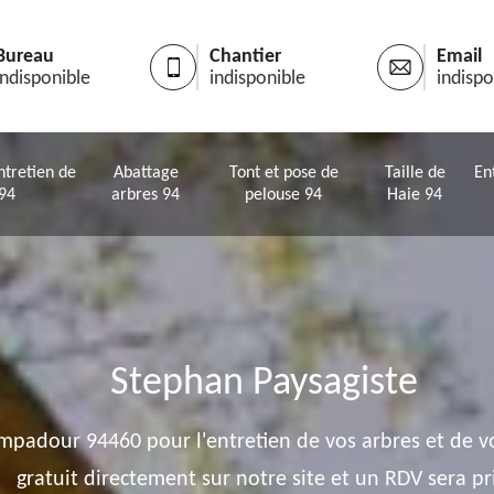
Bureau
Chantier
Email
indisponible
indisponible
indispo
ntretien de
Abattage
Tont et pose de
Taille de
En
 94
arbres 94
pelouse 94
Haie 94
Stephan Paysagiste
ompadour 94460 pour l'entretien de vos arbres et de 
gratuit directement sur notre site et un RDV sera pri