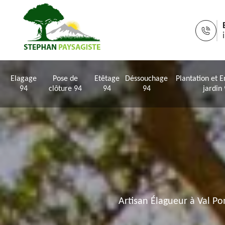
Elagage
Pose de
Etêtage
Déssouchage
Plantation et E
94
clôture 94
94
94
jardin
Artisan Élagueur à Val P