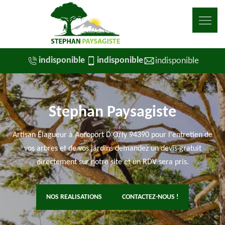
indisponible
indisponible
indisponible
Stephan Paysagiste
Artisan Élagueur à Aeroport D Orly 94390 pour l'entretien de
vos arbres et de vos jardins demandez un devis gratuit
directement sur notre site et un RDV sera pris.
NOS REALISATIONS
CONTACTEZ-NOUS !